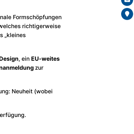
ionale Formschöpfungen
welches richtigerweise
s „kleines
Design
, ein
EU-weites
ignanmeldung
zur
ung: Neuheit (wobei
Verfügung.