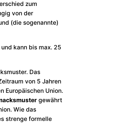
terschied zum
gig von der
und (die sogenannte)
 und kann bis max. 25
cksmuster. Das
 Zeitraum von 5 Jahren
en Europäischen Union.
hmacksmuster
gewährt
nion. Wie das
s strenge formelle