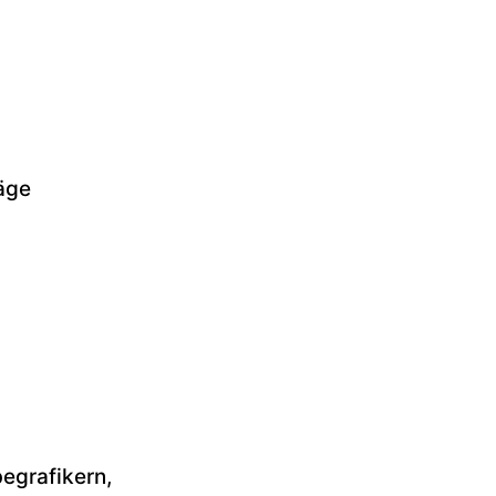
äge
egrafikern,