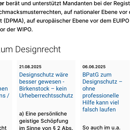
er
berät und unterstützt Mandanten bei der Regist
chmacksmusterrechten, auf nationaler Ebene vor
 (DPMA), auf europäischer Ebene vor dem EUIPO 
vor der WIPO.
zum Designrecht
21.08.2025
06.06.2025
Designschutz wäre
BPatG zum
besser gewesen -
Designschutz –
men
Birkenstock – kein
ohne
ms /
Urheberrechtsschutz
professionelle
Hilfe kann viel
falsch laufen
a) Eine persönliche
geistige Schöpfung
So auch im u.a.
cht
im Sinne von § 2 Abs.