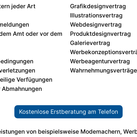
ern jeder Art
Grafikdesignvertrag
Illustrationsvertrag
meldungen
Webdesignvertrag
r dem Amt oder vor dem
Produktdesignvertrag
Galerievertrag
Werbekonzeptionsvertr
bedingungen
Werbeagenturvertrag
verletzungen
Wahrnehmungsverträge
eilige Verfügungen
er Abmahnungen
Kostenlose Erstberatung am Telefon
leistungen von beispielsweise Modemachern, Werb